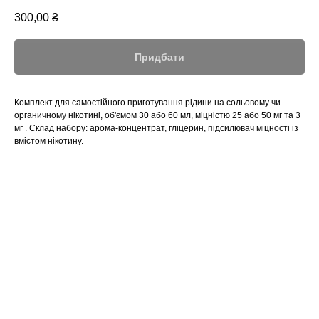
300,00
₴
Придбати
Комплект для самостійного приготування рідини на сольовому чи
органичному нікотині, об'ємом 30 або 60 мл, міцністю 25 або 50 мг та 3
мг . Склад набору: арома-концентрат, гліцерин, підсилювач міцності із
вмістом нікотину.