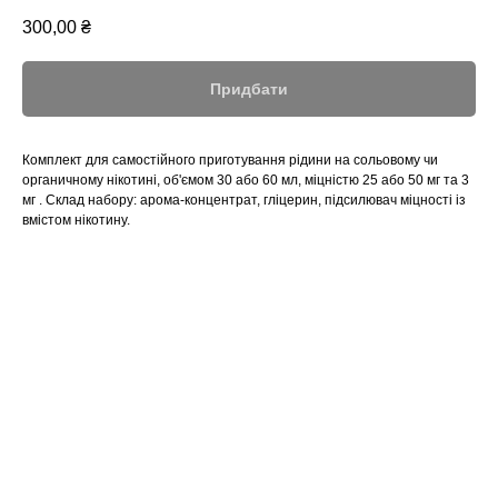
300,00
₴
Придбати
Комплект для самостійного приготування рідини на сольовому чи
органичному нікотині, об'ємом 30 або 60 мл, міцністю 25 або 50 мг та 3
мг . Склад набору: арома-концентрат, гліцерин, підсилювач міцності із
вмістом нікотину.