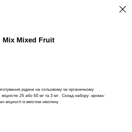
Mix Mixed Fruit
иготування рідини на сольовому чи органичному
, міцністю 25 або 50 мг та 3 мг . Склад набору: арома-
ч міцності із вмістом нікотину.